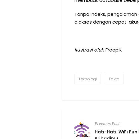
membuat database bekerja l
Tanpa indeks, pengalaman di
diakses dengan cepat, akur
Ilustrasi oleh
Freepik
Teknologi
Fakta
Previous Post
Hati-Hati! WiFi Pu
Pribadimu