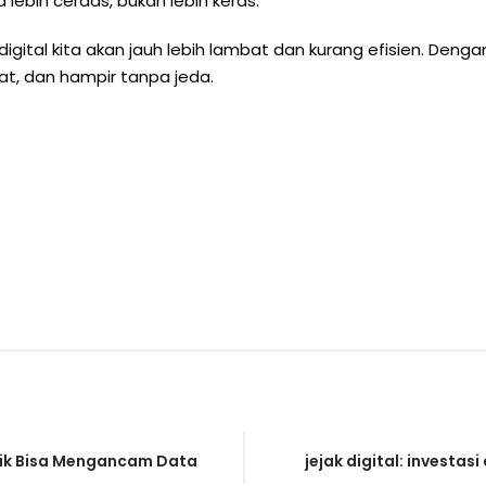
ebih cerdas, bukan lebih keras.
gital kita akan jauh lebih lambat dan kurang efisien. Dengan
at, dan hampir tanpa jeda.
blik Bisa Mengancam Data
jejak digital: investa