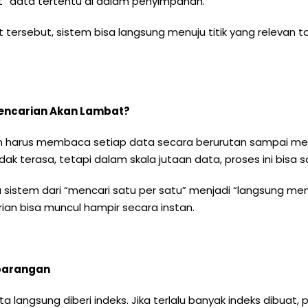
t” data tertentu di dalam penyimpanan.
ersebut, sistem bisa langsung menuju titik yang relevan t
encarian Akan Lambat?
stem harus membaca setiap data secara berurutan sampai m
idak terasa, tetapi dalam skala jutaan data, proses ini bisa 
sistem dari “mencari satu per satu” menjadi “langsung menuj
an bisa muncul hampir secara instan.
barangan
a langsung diberi indeks. Jika terlalu banyak indeks dibuat