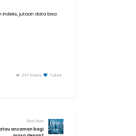
 indeks, jutaan data bisa
347 Views
7
Likes
Next Post
si atau ancaman bagi
masa depan?