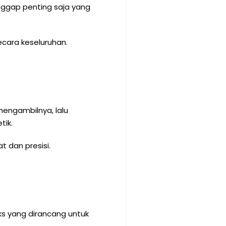
anggap penting saja yang
ecara keseluruhan.
engambilnya, lalu
tik.
t dan presisi.
eks yang dirancang untuk