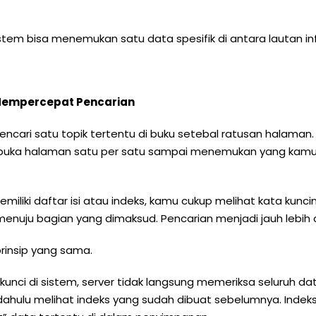
stem bisa menemukan satu data spesifik di antara lautan in
 Mempercepat Pencarian
ri satu topik tertentu di buku setebal ratusan halaman. Ji
mbuka halaman satu per satu sampai menemukan yang kamu 
emiliki daftar isi atau indeks, kamu cukup melihat kata ku
menuju bagian yang dimaksud. Pencarian menjadi jauh lebih 
rinsip yang sama.
unci di sistem, server tidak langsung memeriksa seluruh da
 dahulu melihat indeks yang sudah dibuat sebelumnya. Indek