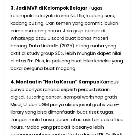
3. Jadi MVP di Kelompok Belajar
Tugas
kelompok itu kayak drama Netflix, kadang seru,
kadang pusing. Cari temen yang commit, bukan
cuma numpang nama. Join grup belajar di
WhatsApp atau Discord buat bahas materi
bareng. Data LinkedIn (2025) bilang maba yang
aktif di study group 25% lebih mungkin dapet nilai
di atas B+. Plus, ini peluang buat bikin koneksi yang
bakal berguna buat magang!
4. Manfaatin “Harta Karun” Kampus
Kampus
punya banyak rahasia seperti perpustakaan
digital, tutoring center., sampai workshop gratis.
Misal, UI dan UGM punya akses jurnal gratis via e-
library yang bisa dimanfaatin buat riset tugas.
Jangan malu tanya dosen atau asisten pas office
hours. “Maba yang proaktif biasanya lebih
gampang paham materi,” kata dosen ITB, Dr. Budi