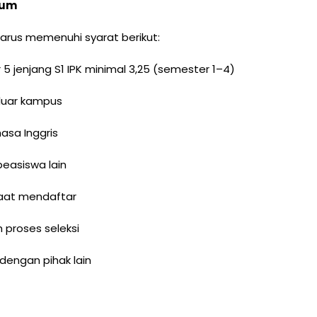
mum
arus memenuhi syarat berikut:
5 jenjang S1 IPK minimal 3,25 (semester 1–4)
/luar kampus
asa Inggris
easiswa lain
saat mendaftar
h proses seleksi
 dengan pihak lain