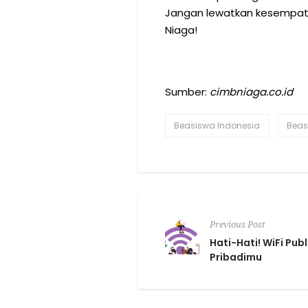
Jangan lewatkan kesempatan
Niaga!
Sumber:
cimbniaga.co.id
Beasiswa Indonesia
Beas
Previous Post
Hati-Hati! WiFi Pu
Pribadimu