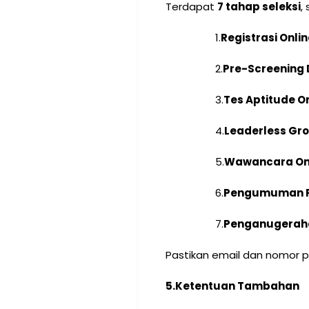
Terdapat
7 tahap seleksi
,
1.
Registrasi Onlin
2.
Pre-Screening
3.
Tes Aptitude O
4.
Leaderless Gro
5.
Wawancara On
6.
Pengumuman P
7.
Penganugerah
Pastikan email dan nomor 
5.
Ketentuan Tambahan