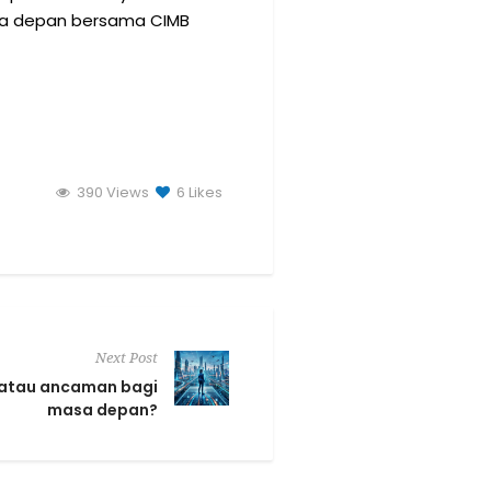
asa depan bersama CIMB
390 Views
6
Likes
Next Post
si atau ancaman bagi
masa depan?