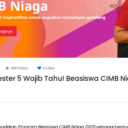
390 Views
6
Likes
ter 5 Wajib Tahu! Beasiswa CIMB N
adirkan
Program Beasiswa CIMB Niaga 2025
sebagai bentu