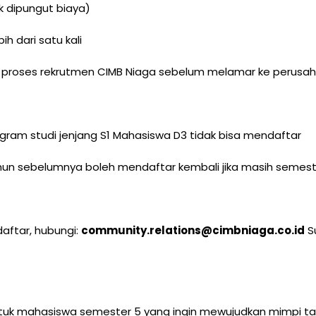
k dipungut biaya)
ih dari satu kali
i proses rekrutmen CIMB Niaga sebelum melamar ke perusah
gram studi jenjang S1 Mahasiswa D3 tidak bisa mendaftar
ahun sebelumnya boleh mendaftar kembali jika masih semes
aftar, hubungi:
community.relations@cimbniaga.co.id
Su
tuk mahasiswa semester 5 yang ingin mewujudkan mimpi tan